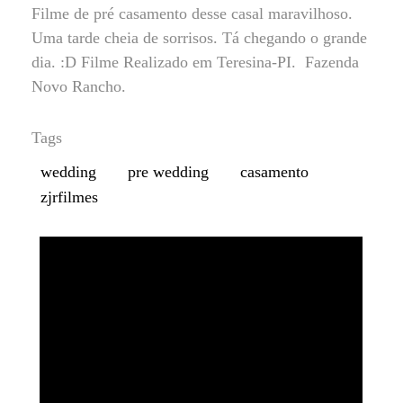
Filme de pré casamento desse casal maravilhoso.
Uma tarde cheia de sorrisos. Tá chegando o grande
dia. :D Filme Realizado em Teresina-PI. Fazenda
Novo Rancho.
Tags
wedding
pre wedding
casamento
zjrfilmes