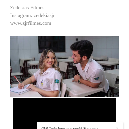
Zedekias Filmes
Instagram: zedekiasjr
www.zjrfilmes.com
Olá! Tudo bem com você? Sinta-se a
✕