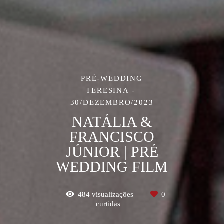
PRÉ-WEDDING
TERESINA
30/DEZEMBRO/2023
NATÁLIA &
FRANCISCO
JÚNIOR | PRÉ
WEDDING FILM
484
visualizações
0
curtidas