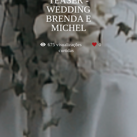
TEASER -
WEDDING
BRENDA E
MICHEL
675
visualizações
0
curtidas