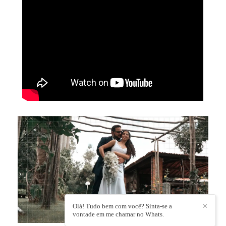
Olá! Tudo bem com você? Sinta-se a
✕
vontade em me chamar no Whats.