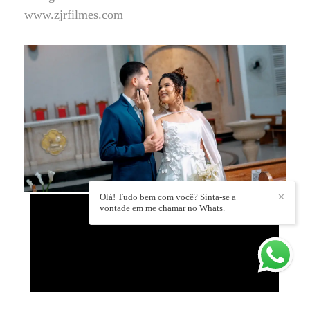
www.zjrfilmes.com
Olá! Tudo bem com você? Sinta-se a
✕
vontade em me chamar no Whats.