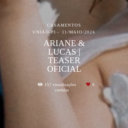
CASAMENTOS
UNIÃO-PI
11/MAIO/2026
ARIANE &
LUCAS |
TEASER
OFICIAL
157
visualizações
0
curtidas