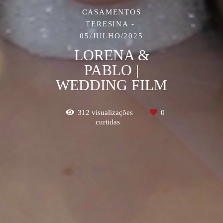
CASAMENTOS
TERESINA
05/JULHO/2025
LORENA &
PABLO |
WEDDING FILM
312
visualizações
0
curtidas