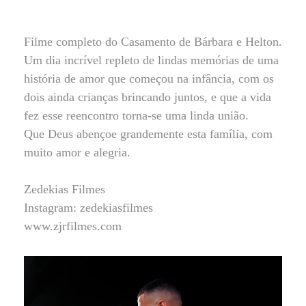
Filme completo do Casamento de Bárbara e Helton.
Um dia incrível repleto de lindas memórias de uma
história de amor que começou na infância, com os
dois ainda crianças brincando juntos, e que a vida
fez esse reencontro torna-se uma linda união.
Que Deus abençoe grandemente esta família, com
muito amor e alegria.
Zedekias Filmes
Instagram: zedekiasfilmes
www.zjrfilmes.com