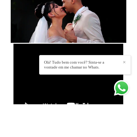
Olá! Tudo bem com você? Sinta-se a
✕
vontade em me chamar no Whats.