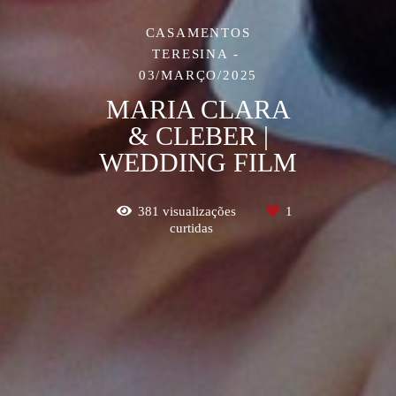
CASAMENTOS
TERESINA
03/MARÇO/2025
MARIA CLARA
& CLEBER |
WEDDING FILM
381
visualizações
1
curtidas