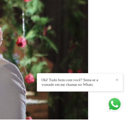
Olá! Tudo bem com você? Sinta-se a
✕
vontade em me chamar no Whats.