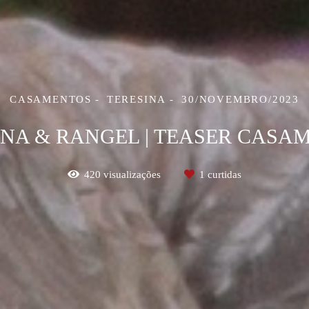
CASAMENTOS
TERESINA
30/NOVEMBRO/2023
NA & RANGEL | TEASER CASA
420
visualizações
1
curtidas