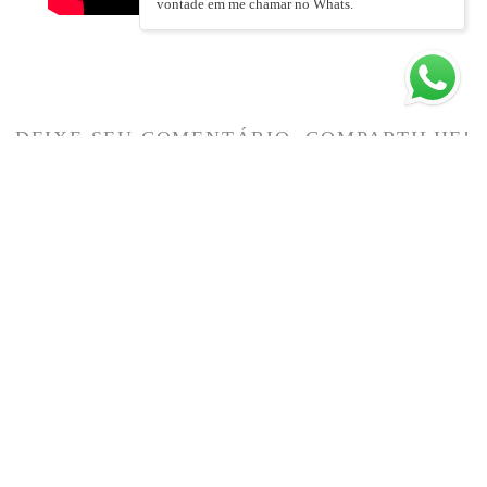
vontade em me chamar no Whats.
DEIXE SEU COMENTÁRIO, COMPARTILHE!
SOLICITE SEU ORÇAMENTO
Quem viu também curtiu