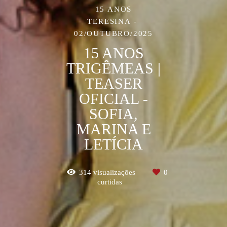
15 ANOS
TERESINA
02/OUTUBRO/2025
15 ANOS
TRIGÊMEAS |
TEASER
OFICIAL -
SOFIA,
MARINA E
LETÍCIA
314
visualizações
0
curtidas