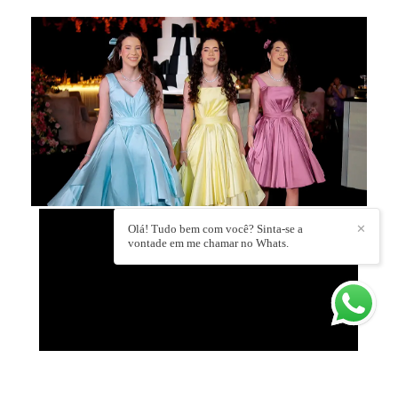
Olá! Tudo bem com você? Sinta-se a
✕
vontade em me chamar no Whats.