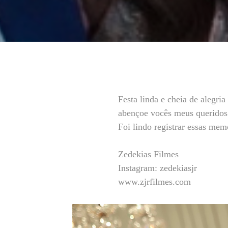
Festa linda e cheia de alegri
abençoe vocês meus queridos e
Foi lindo registrar essas me
Zedekias Filmes
Instagram: zedekiasjr
www.zjrfilmes.com