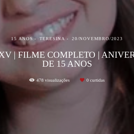
15 ANOS
TERESINA
20/NOVEMBRO/2023
XV | FILME COMPLETO | ANIVE
DE 15 ANOS
478
visualizações
0
curtidas