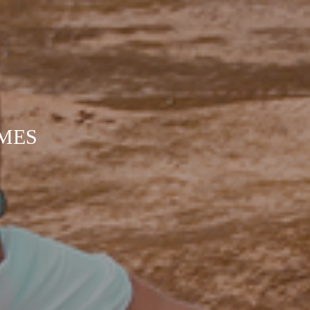
0
MES