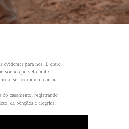
s evidentes para nós. E entre
 um sonho que veio muito
a pena ser lembrado mais na
ia do casamento, registrando
leto de bênçãos e alegrias.