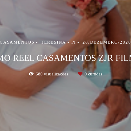
CASAMENTOS
TERESINA - PI
28/DEZEMBRO/202
MO REEL CASAMENTOS ZJR FIL
680
visualizações
0
curtidas