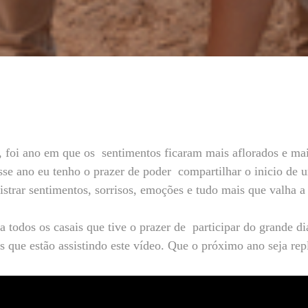
, foi ano em que os sentimentos ficaram mais aflorados e mai
sse ano eu tenho o prazer de poder compartilhar o inicio de
istrar sentimentos, sorrisos, emoções e tudo mais que valha 
 todos os casais que tive o prazer de participar do grande d
 que estão assistindo este vídeo. Que o próximo ano seja rep